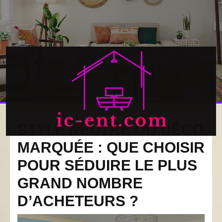
Skip
to
content
Open
Butto
STYLE NEUTRE OU DÉCO
MARQUÉE : QUE CHOISIR
POUR SÉDUIRE LE PLUS
GRAND NOMBRE
D’ACHETEURS ?